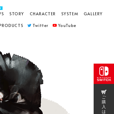
WS
STORY
CHARACTER
SYSTEM
GALLERY
PRODUCTS
Twitter
YouTube
ご
購
入
は