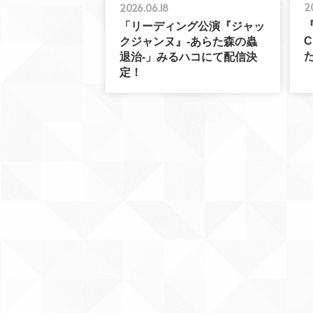
2
2026.06.18
「リーディング公演『ジャッ
クジャンヌ』-あらた森の蟲
退治-」みるハコにて配信決
定！