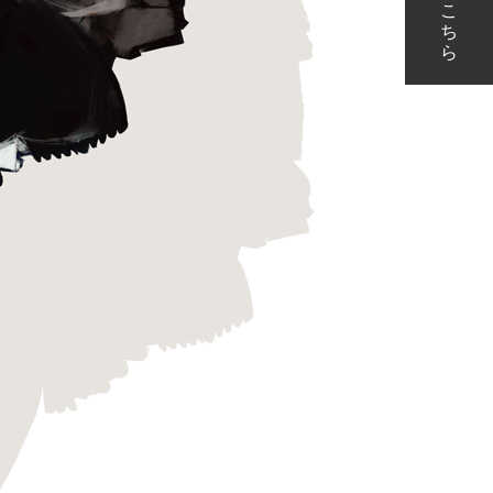
こ
ち
ら