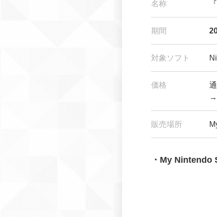
名称
『
期間
2
対象ソフト
N
価格
通
→
販売場所
M
・My Nintendo 