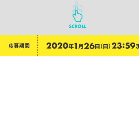
期間中にNintendo Switch用ソフト
ジャックジャンヌ
｢限定ユニヴェールコレクション｣
を
対象店舗にてご予約の上、