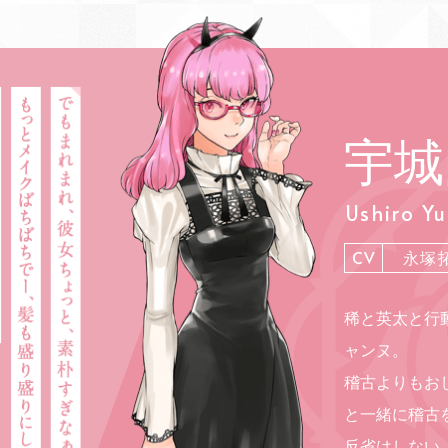
宇城
Ushiro Yu
CV
永塚
稀と英太と行
ャンヌ。
稽古よりもお
と一緒に稽古
反省はしない