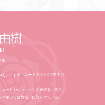
由樹
ki
拓馬
動を共にする、ロードナイトの1年生ジ
しゃべりやショッピングが好き。稀たち
をサボっては御法川に怒られている。
。