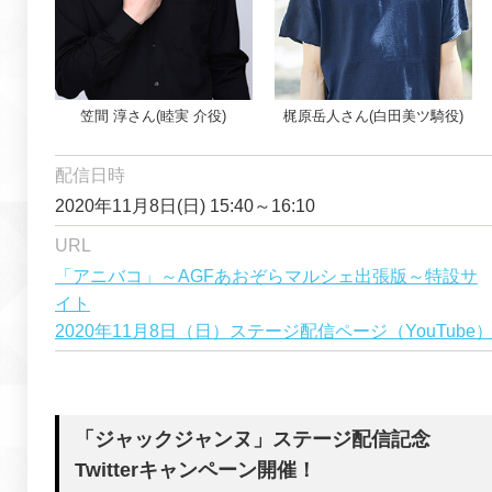
笠間 淳
さん(
睦実 介
役)
梶原岳人
さん(
白田美ツ騎
役)
配信日時
2020年11月8日(日) 15:40～16:10
URL
「アニバコ」～AGFあおぞらマルシェ出張版～特設サ
イト
2020年11月8日（日）ステージ配信ページ（YouTube
「ジャックジャンヌ」ステージ配信記念
Twitterキャンペーン開催！