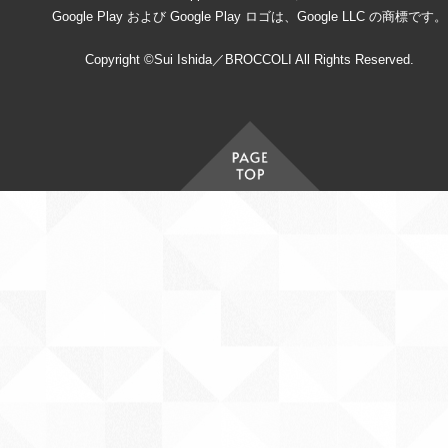
Google Play および Google Play ロゴは、Google LLC の商標です。
Copyright ©Sui Ishida／BROCCOLI All Rights Reserved.