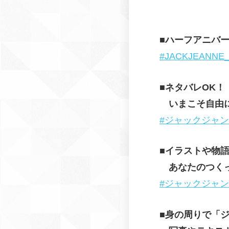
■ハーフアニバ
#JACKJEANNE_H
■ネタバレOK！
いまこそ自由
#ジャックジャ
■イラストや物
あなたのつく
#ジャックジャ
■身の周りで「