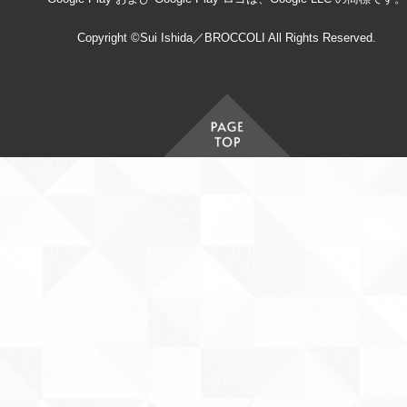
Copyright ©Sui Ishida／BROCCOLI All Rights Reserved.