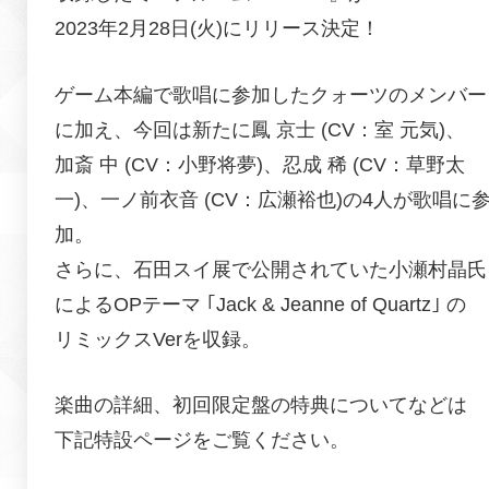
2023年2月28日(火)にリリース決定！
ゲーム本編で歌唱に参加したクォーツのメンバー
に加え、今回は新たに
鳳 京士 (CV：室 元気)、
加斎 中 (CV：小野将夢)、忍成 稀 (CV：草野太
一)、
一ノ前衣音 (CV：広瀬裕也)の4人が歌唱に
加。
さらに、石田スイ展で公開されていた小瀬村晶氏
による
OPテーマ ｢Jack & Jeanne of Quartz｣ の
リミックスVerを収録。
楽曲の詳細、初回限定盤の特典についてなどは
下記特設ページをご覧ください。