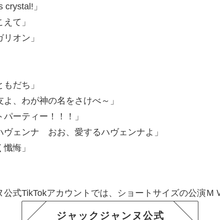
s crystal!」
こえて」
ガリオン」
」
ともだち」
友よ、わが神の名をさけべ～」
トパーティー！！！」
ハヴェンナ おお、愛するハヴェンナよ」
く懺悔」
公式TikTokアカウントでは、ショートサイズの公演Ｍ
ジャックジャンヌ公式