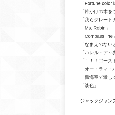
「Fortune color i
「鈴かけの木を
「我らグレート
「Ms. Robin」
「Compass line
「なまえのない
「ハレル・ア～
「！！！ゴース
「オー・ラマ・
「懺悔室で激し
「淡色」
ジャックジャンヌ