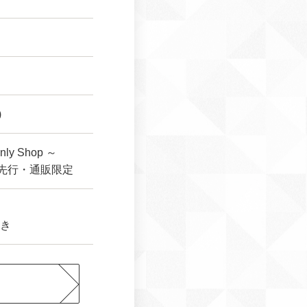
)
y Shop ～
rtz～先行・通販限定
き
ら