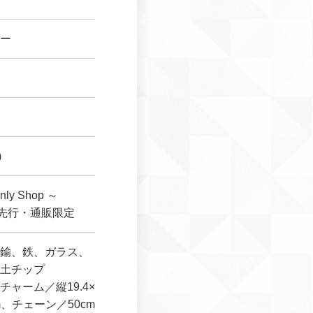
ー
)
y Shop ～
rtz～先行・通販限定
鍮、鉄、ガラス、
土チップ
ャーム／縦19.4×
m、チェーン／50cm