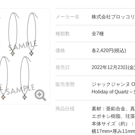
メーカー名
株式会社ブロッコリ
種類数
全7種
価格
各2,420円(税込)
発売日
2022年12月23日(金
販売形態
ジャックジャンヌ Onl
Holiday of Qua
商品仕様
素材：亜鉛合金、真
エポキシ樹脂、珪藻
本体サイズ（約）：チ
横17mm×厚み11m