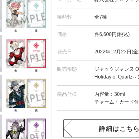
種類数
全7種
価格
各6,600円(税込)
発売日
2022年12月23日(金
販売形態
ジャックジャンヌ Onl
Holiday of Qua
商品仕様
内容量：30ml
チャーム・カード付
詳細はこち