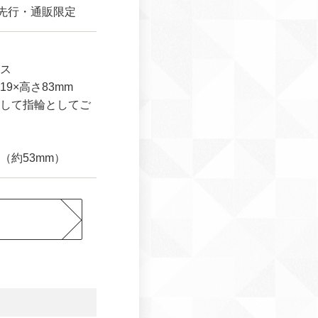
rtz～先行・通販限定
ス
9×高さ83mm
して指輪としてご
（約53mm）
ら