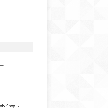
ー
)
y Shop ～