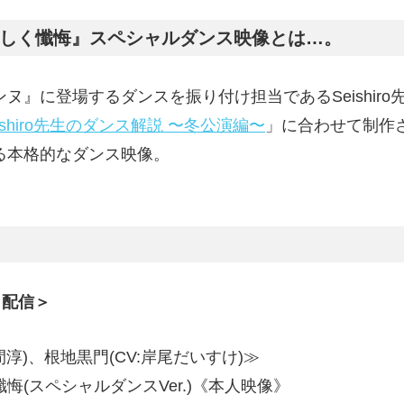
しく懺悔』スペシャルダンス映像とは…。
ヌ』に登場するダンスを振り付け担当であるSeishiro
ishiro先生のダンス解説 〜冬公演編〜
」に合わせて制作
る本格的なダンス映像。
）配信＞
間淳)、根地黒門(CV:岸尾だいすけ)≫
悔(スペシャルダンスVer.)《本人映像》