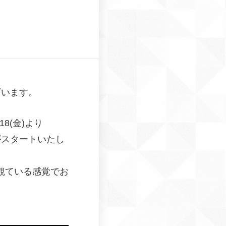
ざいます。
8(金)より
がスタートいたし
観ている感覚でお