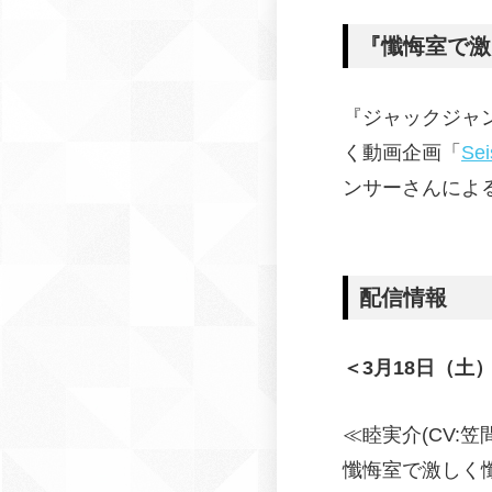
『懺悔室で激
『ジャックジャン
く動画企画「
Se
ンサーさんによ
配信情報
＜3月18日（土
≪睦実介(CV:笠
懺悔室で激しく懺