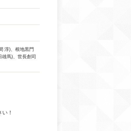
笠間 淳)、根地黒門
内田雄馬)、世長創司
さい！