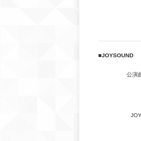
■JOYSOUND
公演
JO