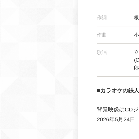
作詞
根
作曲
小
歌唱
立
(
郎
■カラオケの鉄
背景映像はCD
2026年5月2