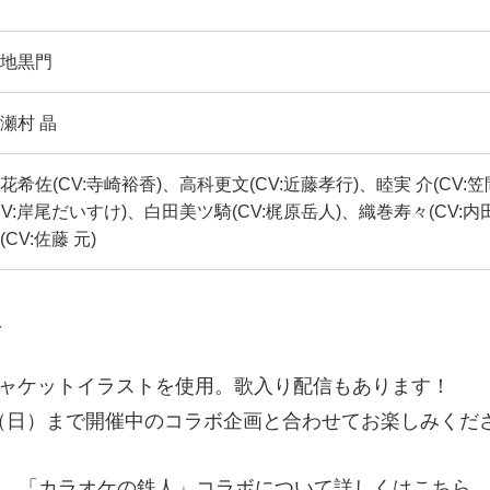
地黒門
瀬村 晶
花希佐(CV:寺崎裕香)、高科更文(CV:近藤孝行)、睦実 介(CV:
CV:岸尾だいすけ)、白田美ツ騎(CV:梶原岳人)、織巻寿々(CV:
(CV:佐藤 元)
人
ジャケットイラストを使用。歌入り配信もあります！
4日（日）まで開催中のコラボ企画と合わせてお楽しみくだ
「カラオケの鉄人」コラボについて
詳しくはこちら