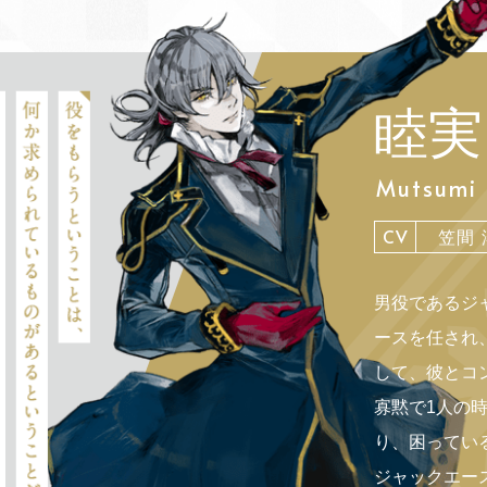
睦実
Mutsumi 
CV
笠間 
男役であるジ
ースを任され
して、彼とコ
寡黙で1人の
り、困ってい
ジャックエー