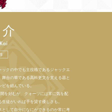
 介
Kai
淳
ャックの中でも主役格であるジャックエ
、舞台の華である高科更文を支える器と
ンビを組んでいる。
時間を好むが、クォーツには常に気を配
る生徒がいれば手を貸す優しさも。
スとして自分になにができるのか常に考