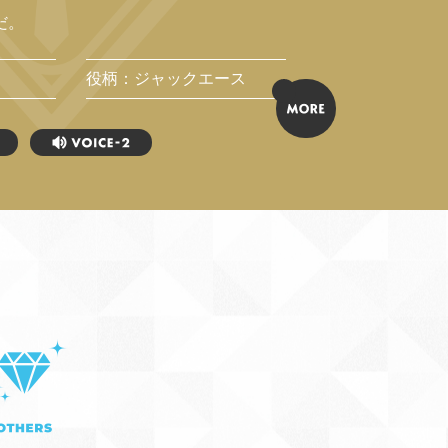
だ。
役柄：ジャックエース