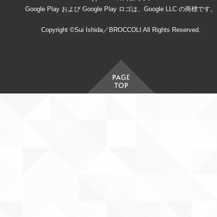
Google Play および Google Play ロゴは、Google LLC の商標です。
Copyright ©Sui Ishida／BROCCOLI All Rights Reserved.