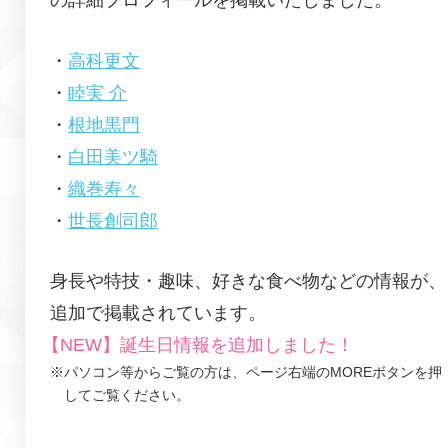
・
高科更文
・
睦実 介
・
根地黒門
・
白田美ツ騎
・
織巻寿々
・
世長創司郎
身長や特技・趣味、好きな食べ物などの情報が、
追加で掲載されています。
【NEW】誕生日情報を追加しました！
※パソコン等からご覧の方は、ページ右端のMOREボタンを押
してご覧ください。